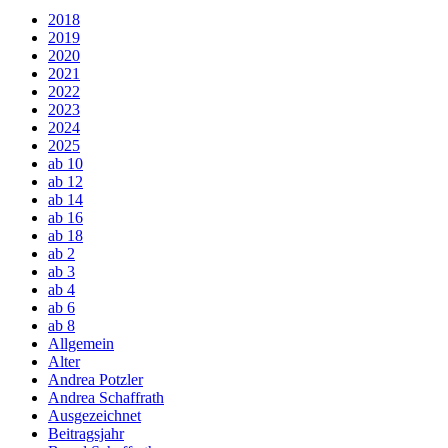
2018
2019
2020
2021
2022
2023
2024
2025
ab 10
ab 12
ab 14
ab 16
ab 18
ab 2
ab 3
ab 4
ab 6
ab 8
Allgemein
Alter
Andrea Potzler
Andrea Schaffrath
Ausgezeichnet
Beitragsjahr