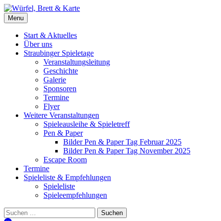
Skip
to
Würfel, Brett & Karte
Brettspielverein & Veranstalter Straubinger Spieletage
Menu
content
Start & Aktuelles
Über uns
Straubinger Spieletage
Veranstaltungsleitung
Geschichte
Galerie
Sponsoren
Termine
Flyer
Weitere Veranstaltungen
Spieleausleihe & Spieletreff
Pen & Paper
Bilder Pen & Paper Tag Februar 2025
Bilder Pen & Paper Tag November 2025
Escape Room
Termine
Spieleliste & Empfehlungen
Spieleliste
Spieleempfehlungen
Suchen
nach: