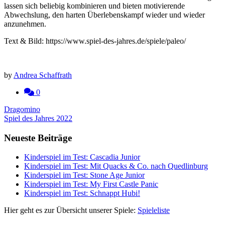
lassen sich beliebig kombinieren und bieten motivierende
Abwechslung, den harten Überlebenskampf wieder und wieder
anzunehmen.
Text & Bild: https://www.spiel-des-jahres.de/spiele/paleo/
by
Andrea Schaffrath
0
Beitragsnavigation
Dragomino
Spiel des Jahres 2022
Neueste Beiträge
Kinderspiel im Test: Cascadia Junior
Kinderspiel im Test: Mit Quacks & Co. nach Quedlinburg
Kinderspiel im Test: Stone Age Junior
Kinderspiel im Test: My First Castle Panic
Kinderspiel im Test: Schnappt Hubi!
Hier geht es zur Übersicht unserer Spiele:
Spieleliste