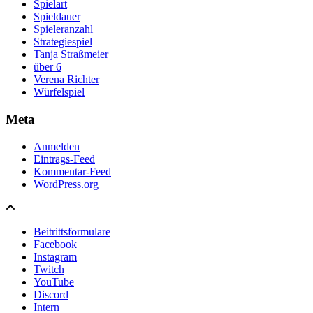
Spielart
Spieldauer
Spieleranzahl
Strategiespiel
Tanja Straßmeier
über 6
Verena Richter
Würfelspiel
Meta
Anmelden
Eintrags-Feed
Kommentar-Feed
WordPress.org
Beitrittsformulare
Facebook
Instagram
Twitch
YouTube
Discord
Intern