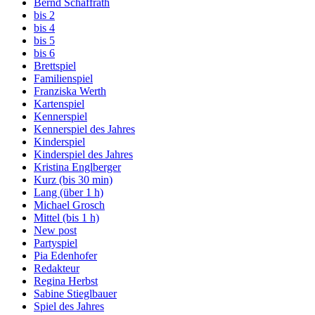
Bernd Schaffrath
bis 2
bis 4
bis 5
bis 6
Brettspiel
Familienspiel
Franziska Werth
Kartenspiel
Kennerspiel
Kennerspiel des Jahres
Kinderspiel
Kinderspiel des Jahres
Kristina Englberger
Kurz (bis 30 min)
Lang (über 1 h)
Michael Grosch
Mittel (bis 1 h)
New post
Partyspiel
Pia Edenhofer
Redakteur
Regina Herbst
Sabine Stieglbauer
Spiel des Jahres