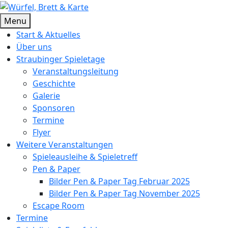
Skip
to
Würfel, Brett & Karte
Brettspielverein & Veranstalter Straubinger Spieletage
Menu
content
Start & Aktuelles
Über uns
Straubinger Spieletage
Veranstaltungsleitung
Geschichte
Galerie
Sponsoren
Termine
Flyer
Weitere Veranstaltungen
Spieleausleihe & Spieletreff
Pen & Paper
Bilder Pen & Paper Tag Februar 2025
Bilder Pen & Paper Tag November 2025
Escape Room
Termine