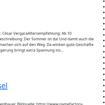
k: César VergaraAltersempfehlung: Ab 10
beschreibung: Der Sommer ist da! Und damit auch die
n machen sich auf den Weg. Da winken gute Geschäfte
eigerung bringt extra Spannung ins…
sel
ieglbauer. Bildquelle: https://www.gamefactory-