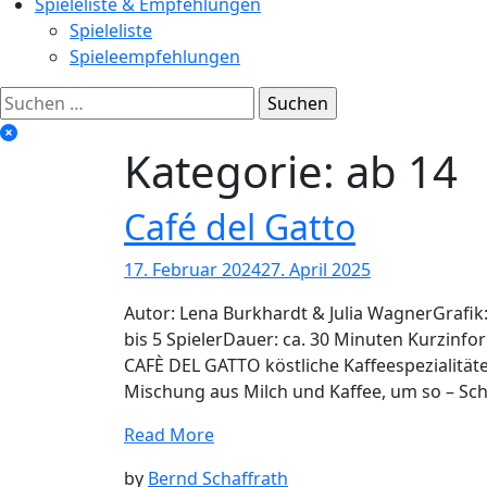
Spieleliste & Empfehlungen
Spieleliste
Spieleempfehlungen
Suchen
nach:
Kategorie:
ab 14
Café del Gatto
17. Februar 2024
27. April 2025
Autor: Lena Burkhardt & Julia WagnerGrafik:
bis 5 SpielerDauer: ca. 30 Minuten Kurzinfo
CAFÈ DEL GATTO köstliche Kaffeespezialität
Mischung aus Milch und Kaffee, um so – Sc
Read More
by
Bernd Schaffrath