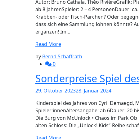
Autor: Bruno Cathala, Théo RivièreGrafik: P
ab 8 JahrenSpieler: 2 – 4 PersonenDauer: c
Krabben- oder Fisch-Pärchen? Oder begegne
dass sich eine Sammlung lohnen könnte? A
ergänzen! Im…
Read More
by
Bernd Schaffrath
0
Sonderpreise Spiel des
29. Oktober 2023
28. Januar 2024
Kinderspiel des Jahres von Cyril Demaegd, Ma
Spieler:innenAltersangabe: ab 6Dauer: 20 
Die Burg von McUnlock • Chaos im Park Ob 
alten Schloss: Die „Unlock! Kids“-Reihe schaf
Read More