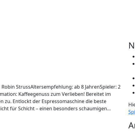
N
 Robin StrussAltersempfehlung: ab 8 JahrenSpieler: 2
rmation: Kaffeegenuss zum Verlieben! Bereitet im
en zu. Entlockt der Espressomaschine die beste
Hi
hicht für Schicht – einen besonders schaumigen…
Spi
A