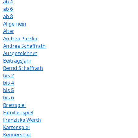
ab 4
ab 6
ab 8
Allgemein
Alter
Andrea Potzler
Andrea Schaffrath
Ausgezeichnet
Beitragsjahr
Bernd Schaffrath
bis 2
bis 4
bis 5
bis 6
Brettspiel
Familienspiel
Franziska Werth
Kartenspiel
Kennerspiel