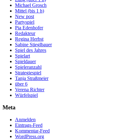
Michael Grosch
Mittel (bis 1 h)
New post
Partyspiel
Pia Edenhofer
Redakteur
Regina Herbst
Sabine Stieglbauer
Spiel des Jahres
Spielart
Spieldauer
Spieleranzahl
Strategiespiel
Tanja Straßmeier
über 6
Verena Richter
Würfelspiel
Meta
Anmelden
Eintrags-Feed
Kommentar-Feed
WordPress.org