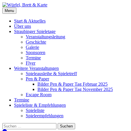
Skip
to
Würfel, Brett & Karte
Brettspielverein & Veranstalter Straubinger Spieletage
Menu
content
Start & Aktuelles
Über uns
Straubinger Spieletage
Veranstaltungsleitung
Geschichte
Galerie
Sponsoren
Termine
Flyer
Weitere Veranstaltungen
Spieleausleihe & Spieletreff
Pen & Paper
Bilder Pen & Paper Tag Februar 2025
Bilder Pen & Paper Tag November 2025
Escape Room
Termine
Spieleliste & Empfehlungen
Spieleliste
Spieleempfehlungen
Suchen
nach: