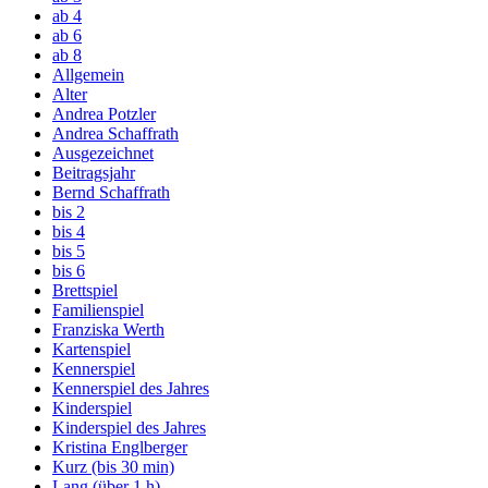
ab 4
ab 6
ab 8
Allgemein
Alter
Andrea Potzler
Andrea Schaffrath
Ausgezeichnet
Beitragsjahr
Bernd Schaffrath
bis 2
bis 4
bis 5
bis 6
Brettspiel
Familienspiel
Franziska Werth
Kartenspiel
Kennerspiel
Kennerspiel des Jahres
Kinderspiel
Kinderspiel des Jahres
Kristina Englberger
Kurz (bis 30 min)
Lang (über 1 h)