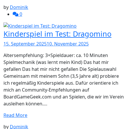
by
Dominik
0
Kinderspiel im Test: Dragomino
15. September 2025
10. November 2025
Altersempfehlung: 3+Spieldauer: ca. 10 Minuten
Spielmechanik (was lernt mein Kind) Das hat mir
gefallen Das hat mir nicht gefallen Die Spielauswahl
Gemeinsam mit meinem Sohn (3,5 Jahre alt) probiere
ich regelmäßig Kinderspiele aus. Dafür orientiere ich
mich an Community-Empfehlungen auf
BoardGameGeek.com und an Spielen, die wir im Verein
ausleihen können….
Read More
by
Dominik