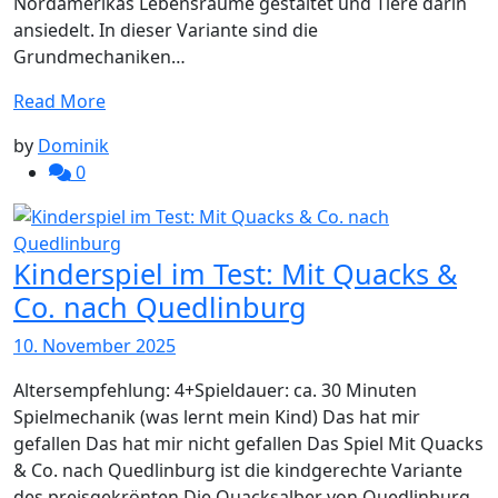
Nordamerikas Lebensräume gestaltet und Tiere darin
ansiedelt. In dieser Variante sind die
Grundmechaniken…
Read More
by
Dominik
0
Kinderspiel im Test: Mit Quacks &
Co. nach Quedlinburg
10. November 2025
Altersempfehlung: 4+Spieldauer: ca. 30 Minuten
Spielmechanik (was lernt mein Kind) Das hat mir
gefallen Das hat mir nicht gefallen Das Spiel Mit Quacks
& Co. nach Quedlinburg ist die kindgerechte Variante
des preisgekrönten Die Quacksalber von Quedlinburg.