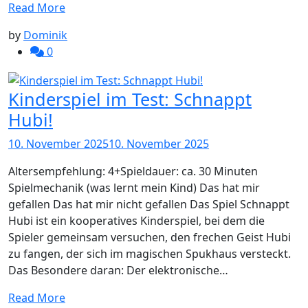
Read More
by
Dominik
0
Kinderspiel im Test: Schnappt
Hubi!
10. November 2025
10. November 2025
Altersempfehlung: 4+Spieldauer: ca. 30 Minuten
Spielmechanik (was lernt mein Kind) Das hat mir
gefallen Das hat mir nicht gefallen Das Spiel Schnappt
Hubi ist ein kooperatives Kinderspiel, bei dem die
Spieler gemeinsam versuchen, den frechen Geist Hubi
zu fangen, der sich im magischen Spukhaus versteckt.
Das Besondere daran: Der elektronische…
Read More