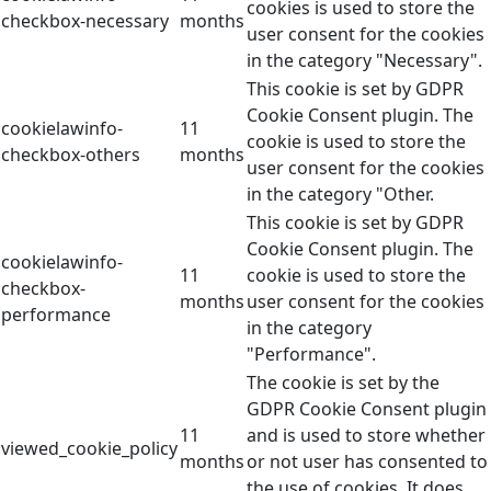
cookies is used to store the
checkbox-necessary
months
user consent for the cookies
in the category "Necessary".
This cookie is set by GDPR
Cookie Consent plugin. The
cookielawinfo-
11
cookie is used to store the
checkbox-others
months
user consent for the cookies
in the category "Other.
This cookie is set by GDPR
Cookie Consent plugin. The
cookielawinfo-
11
cookie is used to store the
checkbox-
months
user consent for the cookies
performance
in the category
"Performance".
The cookie is set by the
GDPR Cookie Consent plugin
11
and is used to store whether
viewed_cookie_policy
months
or not user has consented to
the use of cookies. It does