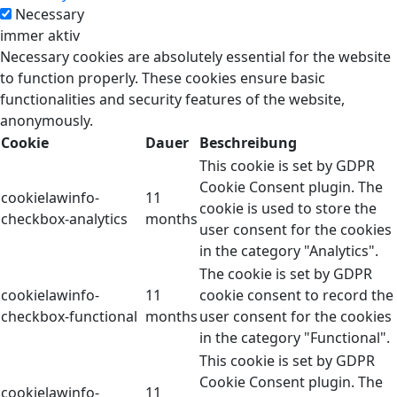
Necessary
immer aktiv
Necessary cookies are absolutely essential for the website
to function properly. These cookies ensure basic
functionalities and security features of the website,
anonymously.
Cookie
Dauer
Beschreibung
This cookie is set by GDPR
Cookie Consent plugin. The
cookielawinfo-
11
cookie is used to store the
checkbox-analytics
months
user consent for the cookies
in the category "Analytics".
The cookie is set by GDPR
cookielawinfo-
11
cookie consent to record the
checkbox-functional
months
user consent for the cookies
in the category "Functional".
This cookie is set by GDPR
Cookie Consent plugin. The
cookielawinfo-
11