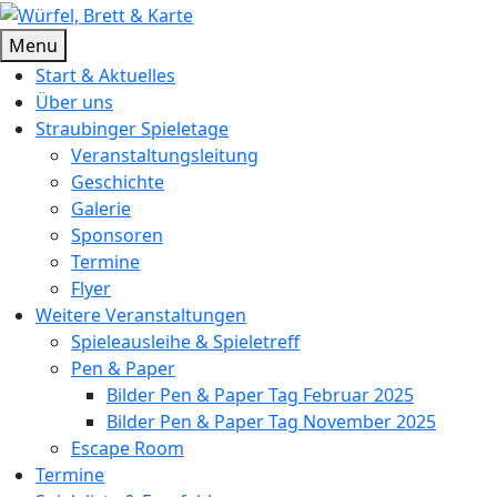
Skip
to
Würfel, Brett & Karte
Brettspielverein & Veranstalter Straubinger Spieletage
Menu
content
Start & Aktuelles
Über uns
Straubinger Spieletage
Veranstaltungsleitung
Geschichte
Galerie
Sponsoren
Termine
Flyer
Weitere Veranstaltungen
Spieleausleihe & Spieletreff
Pen & Paper
Bilder Pen & Paper Tag Februar 2025
Bilder Pen & Paper Tag November 2025
Escape Room
Termine