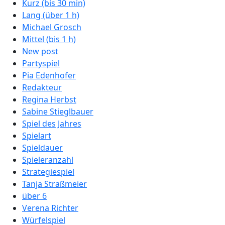
Kurz (bis 30 min)
Lang (über 1 h)
Michael Grosch
Mittel (bis 1 h)
New post
Partyspiel
Pia Edenhofer
Redakteur
Regina Herbst
Sabine Stieglbauer
Spiel des Jahres
Spielart
Spieldauer
Spieleranzahl
Strategiespiel
Tanja Straßmeier
über 6
Verena Richter
Würfelspiel