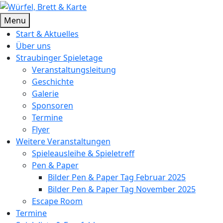
Skip
to
Würfel, Brett & Karte
Brettspielverein & Veranstalter Straubinger Spieletage
Menu
content
Start & Aktuelles
Über uns
Straubinger Spieletage
Veranstaltungsleitung
Geschichte
Galerie
Sponsoren
Termine
Flyer
Weitere Veranstaltungen
Spieleausleihe & Spieletreff
Pen & Paper
Bilder Pen & Paper Tag Februar 2025
Bilder Pen & Paper Tag November 2025
Escape Room
Termine