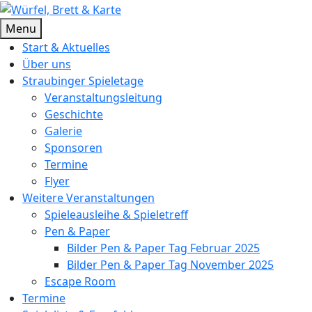
Skip
to
Würfel, Brett & Karte
Brettspielverein & Veranstalter Straubinger Spieletage
Menu
content
Start & Aktuelles
Über uns
Straubinger Spieletage
Veranstaltungsleitung
Geschichte
Galerie
Sponsoren
Termine
Flyer
Weitere Veranstaltungen
Spieleausleihe & Spieletreff
Pen & Paper
Bilder Pen & Paper Tag Februar 2025
Bilder Pen & Paper Tag November 2025
Escape Room
Termine