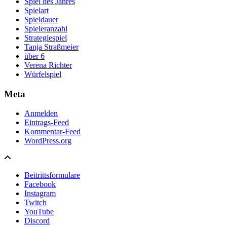
Spiel des Jahres
Spielart
Spieldauer
Spieleranzahl
Strategiespiel
Tanja Straßmeier
über 6
Verena Richter
Würfelspiel
Meta
Anmelden
Eintrags-Feed
Kommentar-Feed
WordPress.org
Beitrittsformulare
Facebook
Instagram
Twitch
YouTube
Discord