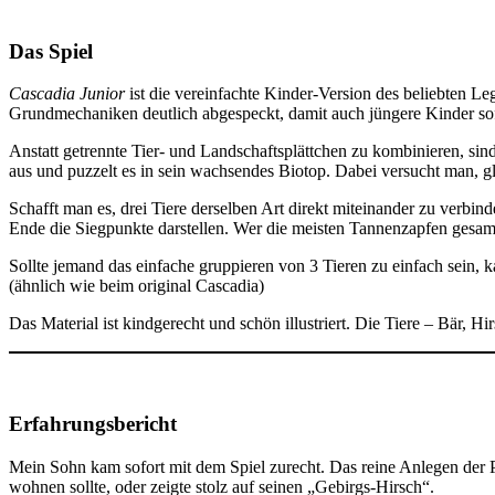
Das Spiel
Cascadia Junior
ist die vereinfachte Kinder-Version des beliebten Le
Grundmechaniken deutlich abgespeckt, damit auch jüngere Kinder sof
Anstatt getrennte Tier- und Landschaftsplättchen zu kombinieren, sind
aus und puzzelt es in sein wachsendes Biotop. Dabei versucht man, 
Schafft man es, drei Tiere derselben Art direkt miteinander zu verb
Ende die Siegpunkte darstellen. Wer die meisten Tannenzapfen gesamm
Sollte jemand das einfache gruppieren von 3 Tieren zu einfach sein, 
(ähnlich wie beim original Cascadia)
Das Material ist kindgerecht und schön illustriert. Die Tiere – Bär, H
Erfahrungsbericht
Mein Sohn kam sofort mit dem Spiel zurecht. Das reine Anlegen der Pl
wohnen sollte, oder zeigte stolz auf seinen „Gebirgs-Hirsch“.