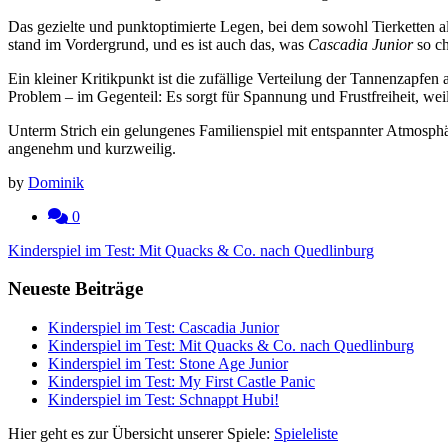
Das gezielte und punktoptimierte Legen, bei dem sowohl Tierketten als
stand im Vordergrund, und es ist auch das, was
Cascadia Junior
so ch
Ein kleiner Kritikpunkt ist die zufällige Verteilung der Tannenzapfe
Problem – im Gegenteil: Es sorgt für Spannung und Frustfreiheit, weil
Unterm Strich ein gelungenes Familienspiel mit entspannter Atmosphä
angenehm und kurzweilig.
by
Dominik
0
Beitragsnavigation
Kinderspiel im Test: Mit Quacks & Co. nach Quedlinburg
Neueste Beiträge
Kinderspiel im Test: Cascadia Junior
Kinderspiel im Test: Mit Quacks & Co. nach Quedlinburg
Kinderspiel im Test: Stone Age Junior
Kinderspiel im Test: My First Castle Panic
Kinderspiel im Test: Schnappt Hubi!
Hier geht es zur Übersicht unserer Spiele:
Spieleliste