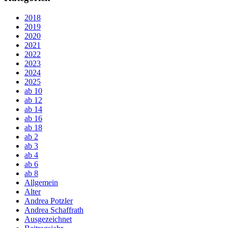
2018
2019
2020
2021
2022
2023
2024
2025
ab 10
ab 12
ab 14
ab 16
ab 18
ab 2
ab 3
ab 4
ab 6
ab 8
Allgemein
Alter
Andrea Potzler
Andrea Schaffrath
Ausgezeichnet