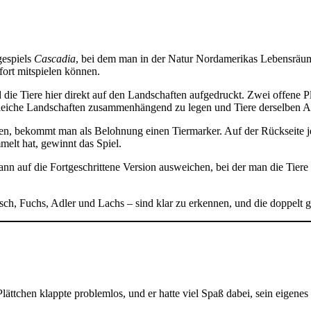
gespiels
Cascadia
, bei dem man in der Natur Nordamerikas Lebensräume g
ort mitspielen können.
 die Tiere hier direkt auf den Landschaften aufgedruckt. Zwei offene P
gleiche Landschaften zusammenhängend zu legen und Tiere derselben Ar
inden, bekommt man als Belohnung einen Tiermarker. Auf der Rückseite 
elt hat, gewinnt das Spiel.
kann auf die Fortgeschrittene Version ausweichen, bei der man die Tier
irsch, Fuchs, Adler und Lachs – sind klar zu erkennen, und die doppelt g
ättchen klappte problemlos, und er hatte viel Spaß dabei, sein eigenes