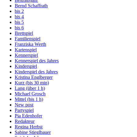
Beitragsjahr
Bernd Schaffrath
bis 2
bis 4
bis 5
bis 6
Brettspiel
Familienspiel
Franziska Werth
Kartenspiel
Kennerspiel
Kennerspiel des Jahres
Kinderspiel
Kinderspiel des Jahres
Kristina Englberger
Kurz (bis 30 min)
Lang (über 1 h)
Michael Grosch
Mittel (bis 1 h)
New post
Partyspiel
Pia Edenhofer
Redakteur
Regina Herbst
Sabine Stieglbauer