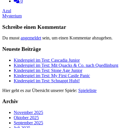
0
Beitragsnavigation
Azul
Mysterium
Schreibe einen Kommentar
Du musst
angemeldet
sein, um einen Kommentar abzugeben.
Neueste Beiträge
Kinderspiel im Test: Cascadia Junior
Kinderspiel im Test: Mit Quacks & Co. nach Quedlinburg
Kinderspiel im Test: Stone Age Junior
Kinderspiel im Test: My First Castle Panic
Kinderspiel im Test: Schnappt Hubi!
Hier geht es zur Übersicht unserer Spiele:
Spieleliste
Archiv
November 2025
Oktober 2025
September 2025
Juli 2025