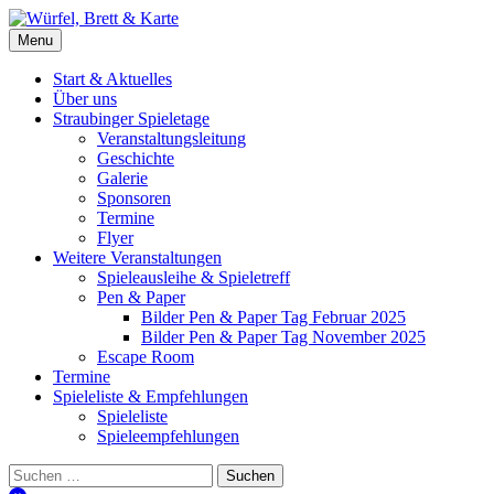
Skip
to
Würfel, Brett & Karte
Brettspielverein & Veranstalter Straubinger Spieletage
Menu
content
Start & Aktuelles
Über uns
Straubinger Spieletage
Veranstaltungsleitung
Geschichte
Galerie
Sponsoren
Termine
Flyer
Weitere Veranstaltungen
Spieleausleihe & Spieletreff
Pen & Paper
Bilder Pen & Paper Tag Februar 2025
Bilder Pen & Paper Tag November 2025
Escape Room
Termine
Spieleliste & Empfehlungen
Spieleliste
Spieleempfehlungen
Suchen
nach: