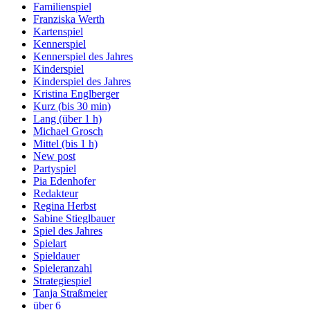
Familienspiel
Franziska Werth
Kartenspiel
Kennerspiel
Kennerspiel des Jahres
Kinderspiel
Kinderspiel des Jahres
Kristina Englberger
Kurz (bis 30 min)
Lang (über 1 h)
Michael Grosch
Mittel (bis 1 h)
New post
Partyspiel
Pia Edenhofer
Redakteur
Regina Herbst
Sabine Stieglbauer
Spiel des Jahres
Spielart
Spieldauer
Spieleranzahl
Strategiespiel
Tanja Straßmeier
über 6