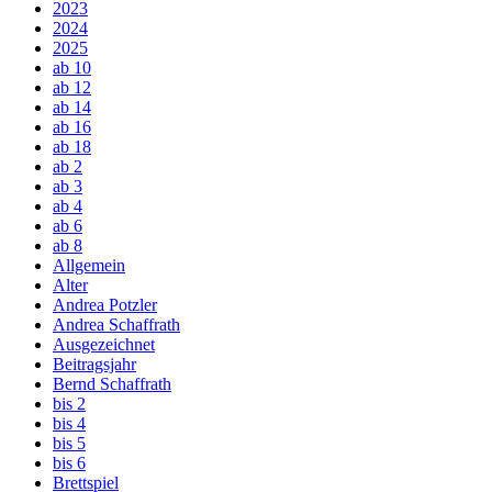
2023
2024
2025
ab 10
ab 12
ab 14
ab 16
ab 18
ab 2
ab 3
ab 4
ab 6
ab 8
Allgemein
Alter
Andrea Potzler
Andrea Schaffrath
Ausgezeichnet
Beitragsjahr
Bernd Schaffrath
bis 2
bis 4
bis 5
bis 6
Brettspiel