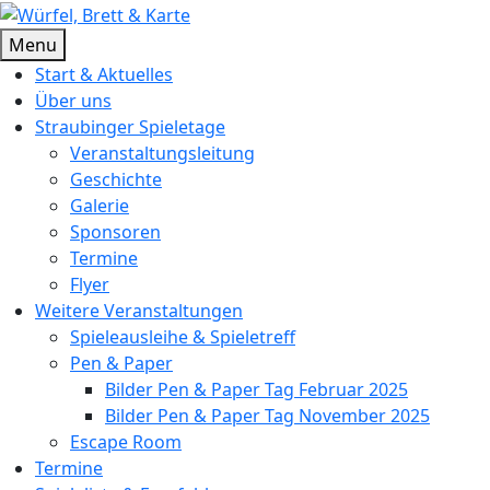
Skip
to
Würfel, Brett & Karte
Brettspielverein & Veranstalter Straubinger Spieletage
Menu
content
Start & Aktuelles
Über uns
Straubinger Spieletage
Veranstaltungsleitung
Geschichte
Galerie
Sponsoren
Termine
Flyer
Weitere Veranstaltungen
Spieleausleihe & Spieletreff
Pen & Paper
Bilder Pen & Paper Tag Februar 2025
Bilder Pen & Paper Tag November 2025
Escape Room
Termine