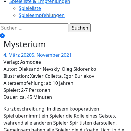
Spieleliste & Empfehlungen
Spieleliste
Spieleempfehlungen
Suchen
nach:
Mysterium
4. März 2020
5. November 2021
Verlag: Asmodee
Autor: Oleksandr Nevskiy, Oleg Sidorenko
Illustration: Xavier Colletta, Igor Burlakov
Altersempfehlung: ab 10 Jahren
Spieler: 2-7 Personen
Dauer: ca. 45 Minuten
Kurzbeschreibung: In diesem kooperativen
Spiel übernimmt ein Spieler die Rolle eines Geistes,
während alle anderen Spieler Spiritisten darstellen.
Gemeinsam haben alle Spieler die Aufgabe, Licht in die