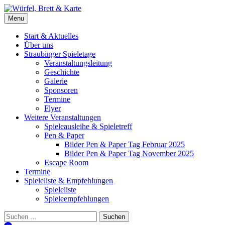
Skip
to
Würfel, Brett & Karte
Brettspielverein & Veranstalter Straubinger Spieletage
Menu
content
Start & Aktuelles
Über uns
Straubinger Spieletage
Veranstaltungsleitung
Geschichte
Galerie
Sponsoren
Termine
Flyer
Weitere Veranstaltungen
Spieleausleihe & Spieletreff
Pen & Paper
Bilder Pen & Paper Tag Februar 2025
Bilder Pen & Paper Tag November 2025
Escape Room
Termine
Spieleliste & Empfehlungen
Spieleliste
Spieleempfehlungen
Suchen
nach: