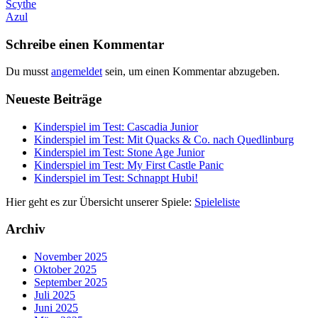
Beitragsnavigation
Scythe
Azul
Schreibe einen Kommentar
Du musst
angemeldet
sein, um einen Kommentar abzugeben.
Neueste Beiträge
Kinderspiel im Test: Cascadia Junior
Kinderspiel im Test: Mit Quacks & Co. nach Quedlinburg
Kinderspiel im Test: Stone Age Junior
Kinderspiel im Test: My First Castle Panic
Kinderspiel im Test: Schnappt Hubi!
Hier geht es zur Übersicht unserer Spiele:
Spieleliste
Archiv
November 2025
Oktober 2025
September 2025
Juli 2025
Juni 2025