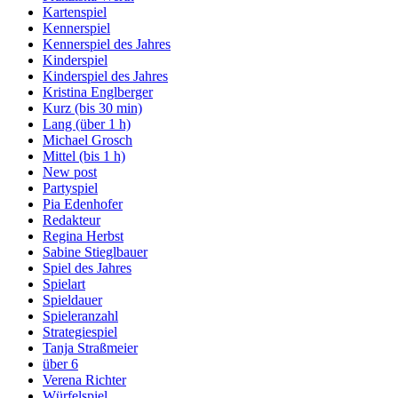
Kartenspiel
Kennerspiel
Kennerspiel des Jahres
Kinderspiel
Kinderspiel des Jahres
Kristina Englberger
Kurz (bis 30 min)
Lang (über 1 h)
Michael Grosch
Mittel (bis 1 h)
New post
Partyspiel
Pia Edenhofer
Redakteur
Regina Herbst
Sabine Stieglbauer
Spiel des Jahres
Spielart
Spieldauer
Spieleranzahl
Strategiespiel
Tanja Straßmeier
über 6
Verena Richter
Würfelspiel