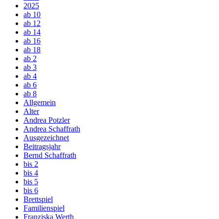
2025
ab 10
ab 12
ab 14
ab 16
ab 18
ab 2
ab 3
ab 4
ab 6
ab 8
Allgemein
Alter
Andrea Potzler
Andrea Schaffrath
Ausgezeichnet
Beitragsjahr
Bernd Schaffrath
bis 2
bis 4
bis 5
bis 6
Brettspiel
Familienspiel
Franziska Werth