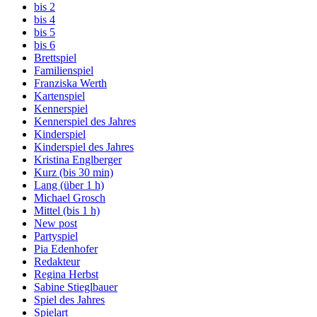
bis 2
bis 4
bis 5
bis 6
Brettspiel
Familienspiel
Franziska Werth
Kartenspiel
Kennerspiel
Kennerspiel des Jahres
Kinderspiel
Kinderspiel des Jahres
Kristina Englberger
Kurz (bis 30 min)
Lang (über 1 h)
Michael Grosch
Mittel (bis 1 h)
New post
Partyspiel
Pia Edenhofer
Redakteur
Regina Herbst
Sabine Stieglbauer
Spiel des Jahres
Spielart