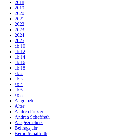
2018
2019
2020
2021
2022
2023
2024
2025
ab 10
ab 12
ab 14
ab 16
ab 18
ab 2
ab 3
ab 4
ab 6
ab 8
Allgemein
Alter
Andrea Potzler
Andrea Schaffrath
Ausgezeichnet
Beitragsjahr
Bernd Schaffrath