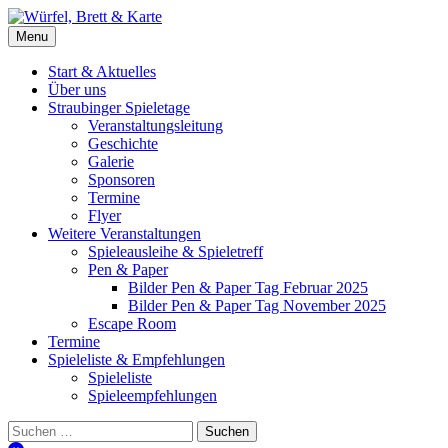
Skip
to
Würfel, Brett & Karte
Brettspielverein & Veranstalter Straubinger Spieletage
Menu
content
Start & Aktuelles
Über uns
Straubinger Spieletage
Veranstaltungsleitung
Geschichte
Galerie
Sponsoren
Termine
Flyer
Weitere Veranstaltungen
Spieleausleihe & Spieletreff
Pen & Paper
Bilder Pen & Paper Tag Februar 2025
Bilder Pen & Paper Tag November 2025
Escape Room
Termine
Spieleliste & Empfehlungen
Spieleliste
Spieleempfehlungen
Suchen
nach: