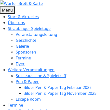
Skip
to
Würfel, Brett & Karte
Brettspielverein & Veranstalter Straubinger Spieletage
Menu
content
Start & Aktuelles
Über uns
Straubinger Spieletage
Veranstaltungsleitung
Geschichte
Galerie
Sponsoren
Termine
Flyer
Weitere Veranstaltungen
Spieleausleihe & Spieletreff
Pen & Paper
Bilder Pen & Paper Tag Februar 2025
Bilder Pen & Paper Tag November 2025
Escape Room
Termine