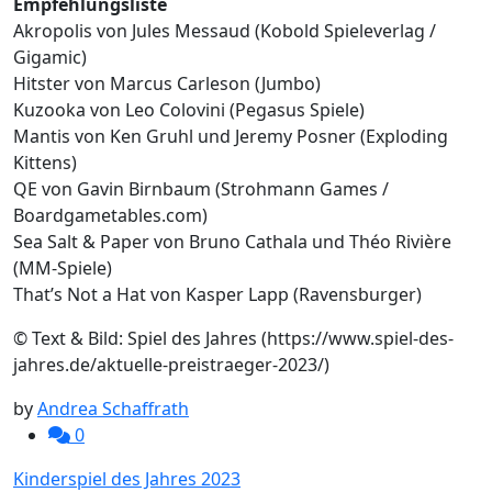
Empfehlungsliste
Akropolis von Jules Messaud (Kobold Spieleverlag /
Gigamic)
Hitster von Marcus Carleson (Jumbo)
Kuzooka von Leo Colovini (Pegasus Spiele)
Mantis von Ken Gruhl und Jeremy Posner (Exploding
Kittens)
QE von Gavin Birnbaum (Strohmann Games /
Boardgametables.com)
Sea Salt & Paper von Bruno Cathala und Théo Rivière
(MM-Spiele)
That’s Not a Hat von Kasper Lapp (Ravensburger)
© Text & Bild: Spiel des Jahres (https://www.spiel-des-
jahres.de/aktuelle-preistraeger-2023/)
by
Andrea Schaffrath
0
Beitragsnavigation
Kinderspiel des Jahres 2023