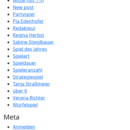
Mittel (bis 1 h)
New post
Partyspiel
Pia Edenhofer
Redakteur
Regina Herbst
Sabine Stieglbauer
Spiel des Jahres
Spielart
Spieldauer
Spieleranzahl
Strategiespiel
Tanja Straßmeier
über 6
Verena Richter
Würfelspiel
Meta
Anmelden