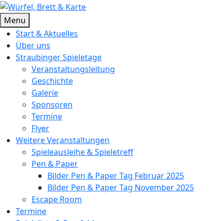
Skip
to
Würfel, Brett & Karte
Brettspielverein & Veranstalter Straubinger Spieletage
Menu
content
Start & Aktuelles
Über uns
Straubinger Spieletage
Veranstaltungsleitung
Geschichte
Galerie
Sponsoren
Termine
Flyer
Weitere Veranstaltungen
Spieleausleihe & Spieletreff
Pen & Paper
Bilder Pen & Paper Tag Februar 2025
Bilder Pen & Paper Tag November 2025
Escape Room
Termine