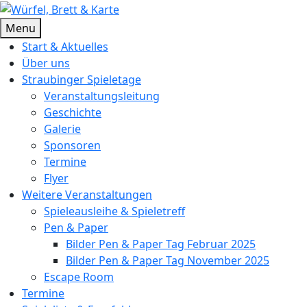
Skip
to
Würfel, Brett & Karte
Brettspielverein & Veranstalter Straubinger Spieletage
Menu
content
Start & Aktuelles
Über uns
Straubinger Spieletage
Veranstaltungsleitung
Geschichte
Galerie
Sponsoren
Termine
Flyer
Weitere Veranstaltungen
Spieleausleihe & Spieletreff
Pen & Paper
Bilder Pen & Paper Tag Februar 2025
Bilder Pen & Paper Tag November 2025
Escape Room
Termine