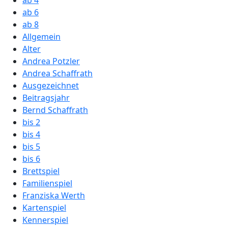
ab 6
ab 8
Allgemein
Alter
Andrea Potzler
Andrea Schaffrath
Ausgezeichnet
Beitragsjahr
Bernd Schaffrath
bis 2
bis 4
bis 5
bis 6
Brettspiel
Familienspiel
Franziska Werth
Kartenspiel
Kennerspiel