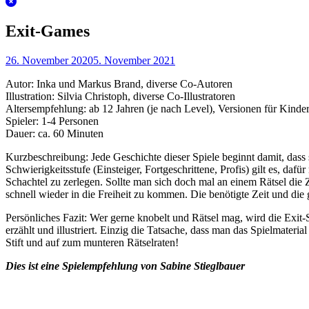
Exit-Games
26. November 2020
5. November 2021
Autor: Inka und Markus Brand, diverse Co-Autoren
Illustration: Silvia Christoph, diverse Co-Illustratoren
Altersempfehlung: ab 12 Jahren (je nach Level), Versionen für Kinder 
Spieler: 1-4 Personen
Dauer: ca. 60 Minuten
Kurzbeschreibung: Jede Geschichte dieser Spiele beginnt damit, dass
Schwierigkeitsstufe (Einsteiger, Fortgeschrittene, Profis) gilt es, da
Schachtel zu zerlegen. Sollte man sich doch mal an einem Rätsel die Z
schnell wieder in die Freiheit zu kommen. Die benötigte Zeit und di
Persönliches Fazit: Wer gerne knobelt und Rätsel mag, wird die Exit-S
erzählt und illustriert. Einzig die Tatsache, dass man das Spielmateri
Stift und auf zum munteren Rätselraten!
Dies ist eine Spielempfehlung von Sabine Stieglbauer