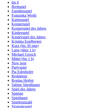
bis 6
Brettspiel
Familienspiel
Franziska Werth
Kartenspiel
Kennerspiel
Kennerspiel des Jahres
Kinderspiel
Kinderspiel des Jahres
Kristina Englberger
Kurz (bis 30 min)
Lang (über 1 h)
Michael Grosch
Mittel (bis 1 h)
New post
Partyspiel
Pia Edenhofer
Redakteur
Regina Herbst
Sabine Stieglbauer
Spiel des Jahres
Spielart
Spieldauer
Spieleranzahl
Strategiespiel