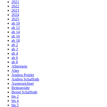
2021
2022
2023
2024
2025
ab 10
ab 12
ab 14
ab 16
ab 18
ab 2
ab 3
ab 4
ab 6
ab 8
Allgemein
Alter
Andrea Potzler
Andrea Schaffrath
Ausgezeichnet
Beitragsjahr
Bernd Schaffrath
bis 2
bis 4
bis 5