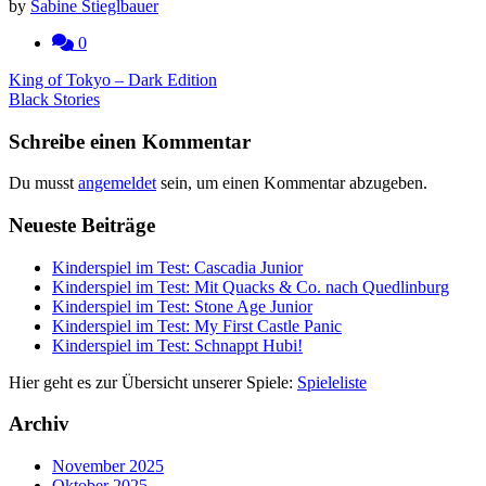
by
Sabine Stieglbauer
0
Beitragsnavigation
King of Tokyo – Dark Edition
Black Stories
Schreibe einen Kommentar
Du musst
angemeldet
sein, um einen Kommentar abzugeben.
Neueste Beiträge
Kinderspiel im Test: Cascadia Junior
Kinderspiel im Test: Mit Quacks & Co. nach Quedlinburg
Kinderspiel im Test: Stone Age Junior
Kinderspiel im Test: My First Castle Panic
Kinderspiel im Test: Schnappt Hubi!
Hier geht es zur Übersicht unserer Spiele:
Spieleliste
Archiv
November 2025
Oktober 2025