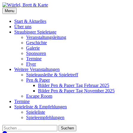
Skip
to
Würfel, Brett & Karte
Brettspielverein & Veranstalter Straubinger Spieletage
Menu
content
Start & Aktuelles
Über uns
Straubinger Spieletage
Veranstaltungsleitung
Geschichte
Galerie
Sponsoren
Termine
Flyer
Weitere Veranstaltungen
Spieleausleihe & Spieletreff
Pen & Paper
Bilder Pen & Paper Tag Februar 2025
Bilder Pen & Paper Tag November 2025
Escape Room
Termine
Spieleliste & Empfehlungen
Spieleliste
Spieleempfehlungen
Suchen
nach: