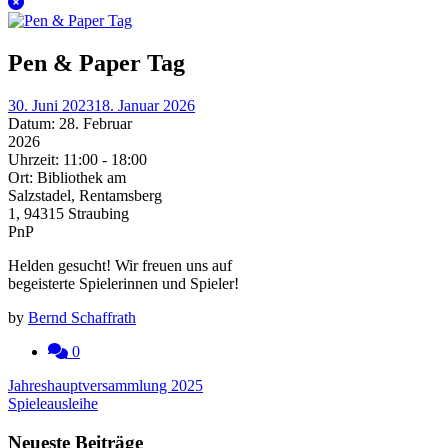
Pen & Paper Tag
30. Juni 2023
18. Januar 2026
Datum:
28. Februar
2026
Uhrzeit:
11:00 - 18:00
Ort:
Bibliothek am
Salzstadel, Rentamsberg
1, 94315 Straubing
PnP
Helden gesucht! Wir freuen uns auf
begeisterte Spielerinnen und Spieler!
by
Bernd Schaffrath
0
Beitragsnavigation
Jahreshauptversammlung 2025
Spieleausleihe
Neueste Beiträge