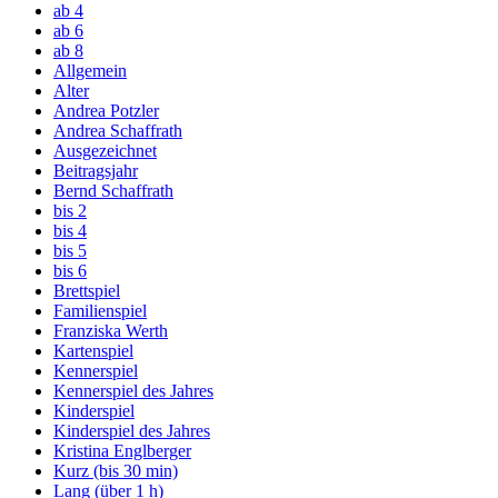
ab 4
ab 6
ab 8
Allgemein
Alter
Andrea Potzler
Andrea Schaffrath
Ausgezeichnet
Beitragsjahr
Bernd Schaffrath
bis 2
bis 4
bis 5
bis 6
Brettspiel
Familienspiel
Franziska Werth
Kartenspiel
Kennerspiel
Kennerspiel des Jahres
Kinderspiel
Kinderspiel des Jahres
Kristina Englberger
Kurz (bis 30 min)
Lang (über 1 h)