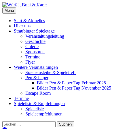
Skip
to
Würfel, Brett & Karte
Brettspielverein & Veranstalter Straubinger Spieletage
Menu
content
Start & Aktuelles
Über uns
Straubinger Spieletage
Veranstaltungsleitung
Geschichte
Galerie
Sponsoren
Termine
Flyer
Weitere Veranstaltungen
Spieleausleihe & Spieletreff
Pen & Paper
Bilder Pen & Paper Tag Februar 2025
Bilder Pen & Paper Tag November 2025
Escape Room
Termine
Spieleliste & Empfehlungen
Spieleliste
Spieleempfehlungen
Suchen
nach: