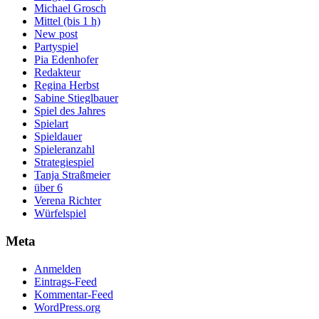
Michael Grosch
Mittel (bis 1 h)
New post
Partyspiel
Pia Edenhofer
Redakteur
Regina Herbst
Sabine Stieglbauer
Spiel des Jahres
Spielart
Spieldauer
Spieleranzahl
Strategiespiel
Tanja Straßmeier
über 6
Verena Richter
Würfelspiel
Meta
Anmelden
Eintrags-Feed
Kommentar-Feed
WordPress.org