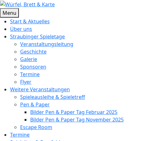
Skip
to
Würfel, Brett & Karte
Brettspielverein & Veranstalter Straubinger Spieletage
Menu
content
Start & Aktuelles
Über uns
Straubinger Spieletage
Veranstaltungsleitung
Geschichte
Galerie
Sponsoren
Termine
Flyer
Weitere Veranstaltungen
Spieleausleihe & Spieletreff
Pen & Paper
Bilder Pen & Paper Tag Februar 2025
Bilder Pen & Paper Tag November 2025
Escape Room
Termine