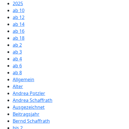
2025
ab 10
ab 12
ab 14
ab 16
ab 18
ab 2
ab 3
ab 4
ab 6
ab 8
Allgemein
Alter
Andrea Potzler
Andrea Schaffrath
Ausgezeichnet
Beitragsjahr
Bernd Schaffrath
bis 2