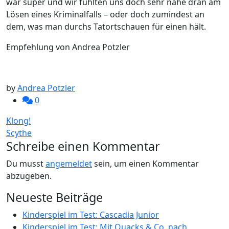
war super und wir fühlten uns doch sehr nahe dran am
Lösen eines Kriminalfalls – oder doch zumindest an
dem, was man durchs Tatortschauen für einen hält.
Empfehlung von Andrea Potzler
by
Andrea Potzler
0
Beitragsnavigation
Klong!
Scythe
Schreibe einen Kommentar
Du musst
angemeldet
sein, um einen Kommentar
abzugeben.
Neueste Beiträge
Kinderspiel im Test: Cascadia Junior
Kinderspiel im Test: Mit Quacks & Co. nach