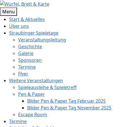
Skip
to
Würfel, Brett & Karte
Brettspielverein & Veranstalter Straubinger Spieletage
Menu
content
Start & Aktuelles
Über uns
Straubinger Spieletage
Veranstaltungsleitung
Geschichte
Galerie
Sponsoren
Termine
Flyer
Weitere Veranstaltungen
Spieleausleihe & Spieletreff
Pen & Paper
Bilder Pen & Paper Tag Februar 2025
Bilder Pen & Paper Tag November 2025
Escape Room
Termine