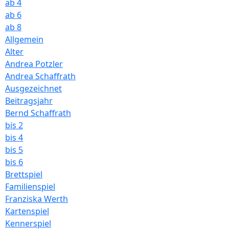
ab 4
ab 6
ab 8
Allgemein
Alter
Andrea Potzler
Andrea Schaffrath
Ausgezeichnet
Beitragsjahr
Bernd Schaffrath
bis 2
bis 4
bis 5
bis 6
Brettspiel
Familienspiel
Franziska Werth
Kartenspiel
Kennerspiel