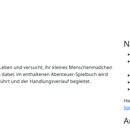
gen
N
 Leben und versucht, ihr kleines Menschenmädchen
 dabei: im enthaltenen Abenteuer-Spielbuch wird
eführt und der Handlungsverlauf begleitet.
Hi
Spi
A