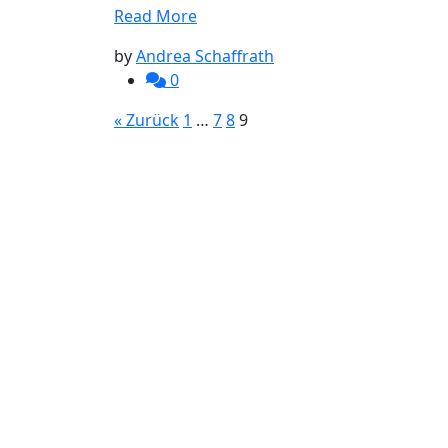
Read More
by
Andrea Schaffrath
0
« Zurück
1
…
7
8
9