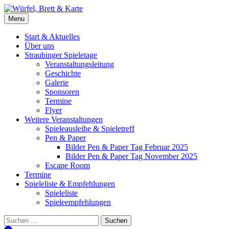
Skip
to
Würfel, Brett & Karte
Brettspielverein & Veranstalter Straubinger Spieletage
Menu
content
Start & Aktuelles
Über uns
Straubinger Spieletage
Veranstaltungsleitung
Geschichte
Galerie
Sponsoren
Termine
Flyer
Weitere Veranstaltungen
Spieleausleihe & Spieletreff
Pen & Paper
Bilder Pen & Paper Tag Februar 2025
Bilder Pen & Paper Tag November 2025
Escape Room
Termine
Spieleliste & Empfehlungen
Spieleliste
Spieleempfehlungen
Suchen
nach: