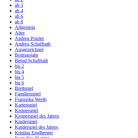
ab 3
ab 4
ab 6
ab 8
Allgemein
Alter
Andrea Potzler
Andrea Schaffrath
Ausgezeichnet
Beitragsjahr
Bernd Schaffrath
bis 2
bis 4
bis 5
bis 6
Brettspiel
Familienspiel
Franziska Werth
Kartenspiel
Kennerspiel
Kennerspiel des Jahres
Kinderspiel
Kinderspiel des Jahres
Kristina Englberger