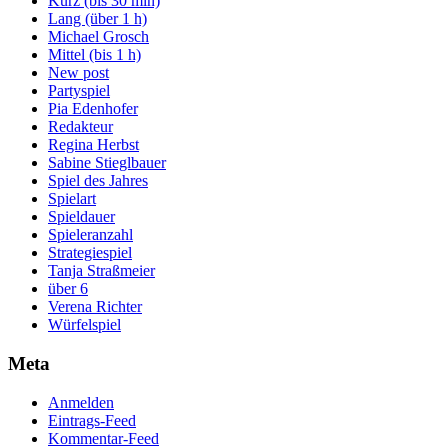
Kurz (bis 30 min)
Lang (über 1 h)
Michael Grosch
Mittel (bis 1 h)
New post
Partyspiel
Pia Edenhofer
Redakteur
Regina Herbst
Sabine Stieglbauer
Spiel des Jahres
Spielart
Spieldauer
Spieleranzahl
Strategiespiel
Tanja Straßmeier
über 6
Verena Richter
Würfelspiel
Meta
Anmelden
Eintrags-Feed
Kommentar-Feed